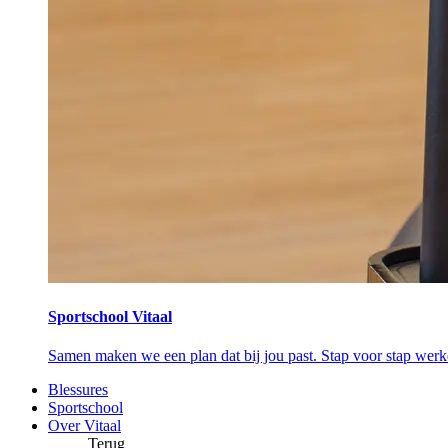
Sportschool Vitaal
Samen maken we een plan dat bij jou past. Stap voor stap wer
Blessures
Sportschool
Over Vitaal
Terug