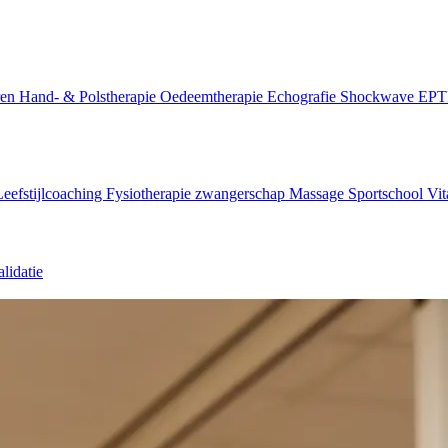
ren
Hand- & Polstherapie
Oedeemtherapie
Echografie
Shockwave
EP
Leefstijlcoaching
Fysiotherapie zwangerschap
Massage
Sportschool Vit
lidatie