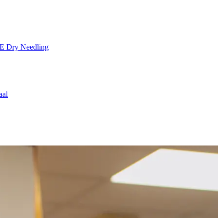
TE
Dry Needling
aal