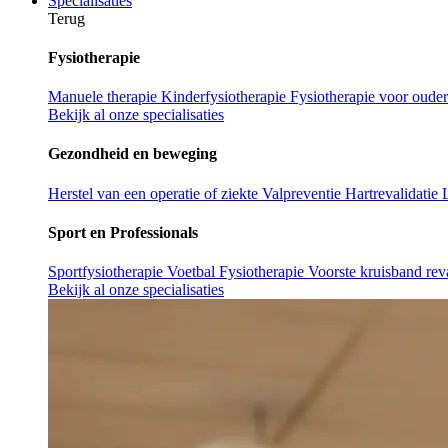
Specialisaties
Terug
Fysiotherapie
Manuele therapie
Kinderfysiotherapie
Fysiotherapie voor oude
Bekijk al onze specialisaties
Gezondheid en beweging
Herstel van een operatie of ziekte
Valpreventie
Hartrevalidatie
Sport en Professionals
Sportfysiotherapie
Voetbal Fysiotherapie
Voorste kruisband reva
Bekijk al onze specialisaties