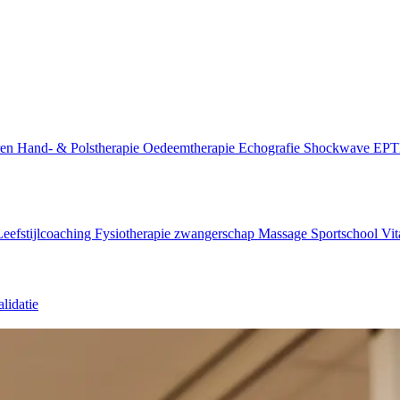
ren
Hand- & Polstherapie
Oedeemtherapie
Echografie
Shockwave
EP
Leefstijlcoaching
Fysiotherapie zwangerschap
Massage
Sportschool Vit
lidatie