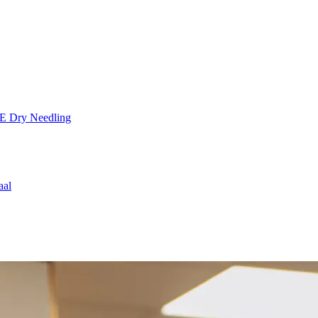
TE
Dry Needling
aal