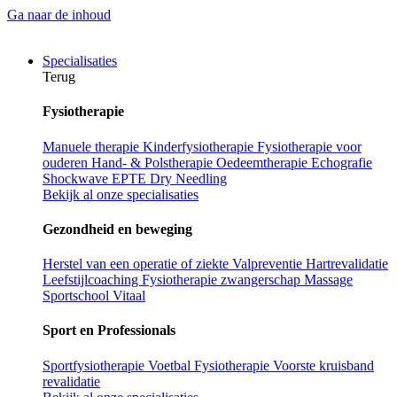
Ga naar de inhoud
Specialisaties
Terug
Fysiotherapie
Manuele therapie
Kinderfysiotherapie
Fysiotherapie voor
ouderen
Hand- & Polstherapie
Oedeemtherapie
Echografie
Shockwave
EPTE
Dry Needling
Bekijk al onze specialisaties
Gezondheid en beweging
Herstel van een operatie of ziekte
Valpreventie
Hartrevalidatie
Leefstijlcoaching
Fysiotherapie zwangerschap
Massage
Sportschool Vitaal
Sport en Professionals
Sportfysiotherapie
Voetbal Fysiotherapie
Voorste kruisband
revalidatie