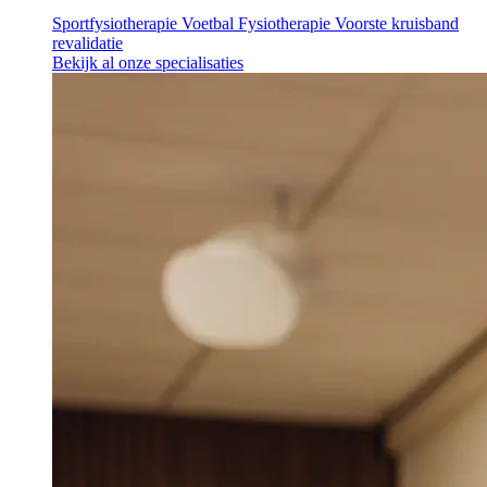
Sportfysiotherapie
Voetbal Fysiotherapie
Voorste kruisband
revalidatie
Bekijk al onze specialisaties