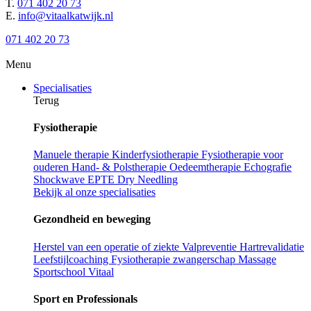
T.
071 402 20 73
E.
info@vitaalkatwijk.nl
071 402 20 73
Menu
Specialisaties
Terug
Fysiotherapie
Manuele therapie
Kinderfysiotherapie
Fysiotherapie voor
ouderen
Hand- & Polstherapie
Oedeemtherapie
Echografie
Shockwave
EPTE
Dry Needling
Bekijk al onze specialisaties
Gezondheid en beweging
Herstel van een operatie of ziekte
Valpreventie
Hartrevalidatie
Leefstijlcoaching
Fysiotherapie zwangerschap
Massage
Sportschool Vitaal
Sport en Professionals