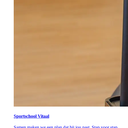
Sportschool Vitaal
Samen maken we een plan dat bij jou past. Stap voor stap