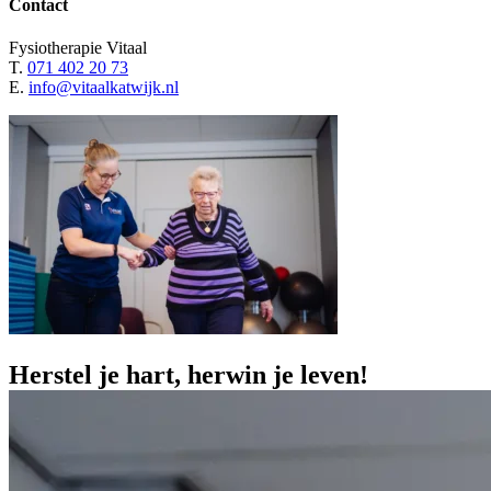
Contact
Fysiotherapie Vitaal
T.
071 402 20 73
E.
info@vitaalkatwijk.nl
Herstel
je
hart,
herwin
je
leven!