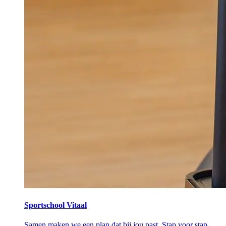
Sportschool Vitaal
Samen maken we een plan dat bij jou past. Stap voor stap