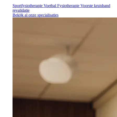
Sportfysiotherapie
Voetbal Fysiotherapie
Voorste kruisband
revalidatie
Bekijk al onze specialisaties