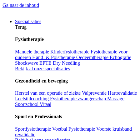
Ga naar de inhoud
Specialisaties
Terug
Fysiotherapie
Manuele therapie
Kinderfysiotherapie
Fysiotherapie voor
ouderen
Hand- & Polstherapie
Oedeemtherapie
Echografie
Shockwave
EPTE
Dry Needling
Bekijk al onze specialisaties
Gezondheid en beweging
Herstel van een operatie of ziekte
Valpreventie
Hartrevalidatie
Leefstijlcoaching
Fysiotherapie zwangerschap
Massage
Sportschool Vitaal
Sport en Professionals
Sportfysiotherapie
Voetbal Fysiotherapie
Voorste kruisband
revalidatie