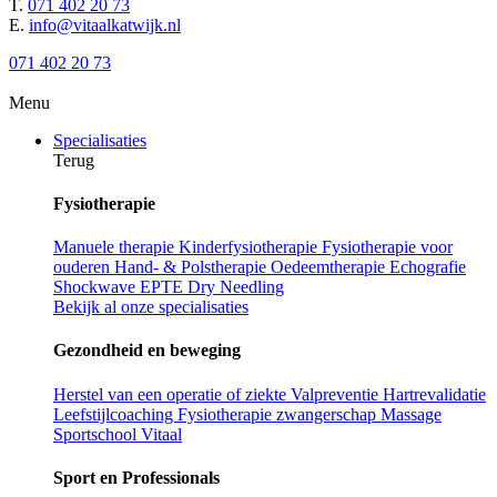
T.
071 402 20 73
E.
info@vitaalkatwijk.nl
071 402 20 73
Menu
Specialisaties
Terug
Fysiotherapie
Manuele therapie
Kinderfysiotherapie
Fysiotherapie voor
ouderen
Hand- & Polstherapie
Oedeemtherapie
Echografie
Shockwave
EPTE
Dry Needling
Bekijk al onze specialisaties
Gezondheid en beweging
Herstel van een operatie of ziekte
Valpreventie
Hartrevalidatie
Leefstijlcoaching
Fysiotherapie zwangerschap
Massage
Sportschool Vitaal
Sport en Professionals