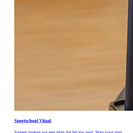
Sportschool Vitaal
Samen maken we een plan dat bij jou past. Stap voor stap