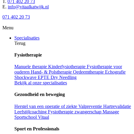
T.
071 402 20 73
E.
info@vitaalkatwijk.nl
071 402 20 73
Menu
Specialisaties
Terug
Fysiotherapie
Manuele therapie
Kinderfysiotherapie
Fysiotherapie voor
ouderen
Hand- & Polstherapie
Oedeemtherapie
Echografie
Shockwave
EPTE
Dry Needling
Bekijk al onze specialisaties
Gezondheid en beweging
Herstel van een operatie of ziekte
Valpreventie
Hartrevalidatie
Leefstijlcoaching
Fysiotherapie zwangerschap
Massage
Sportschool Vitaal
Sport en Professionals