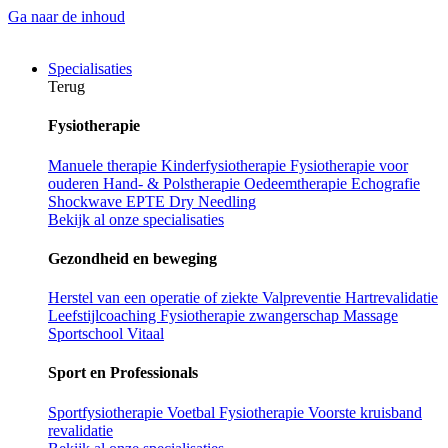
Ga naar de inhoud
Specialisaties
Terug
Fysiotherapie
Manuele therapie
Kinderfysiotherapie
Fysiotherapie voor
ouderen
Hand- & Polstherapie
Oedeemtherapie
Echografie
Shockwave
EPTE
Dry Needling
Bekijk al onze specialisaties
Gezondheid en beweging
Herstel van een operatie of ziekte
Valpreventie
Hartrevalidatie
Leefstijlcoaching
Fysiotherapie zwangerschap
Massage
Sportschool Vitaal
Sport en Professionals
Sportfysiotherapie
Voetbal Fysiotherapie
Voorste kruisband
revalidatie