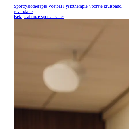
Sportfysiotherapie
Voetbal Fysiotherapie
Voorste kruisband
revalidatie
Bekijk al onze specialisaties