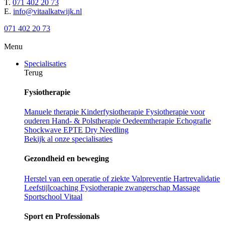
T.
071 402 20 73
E.
info@vitaalkatwijk.nl
071 402 20 73
Menu
Specialisaties
Terug
Fysiotherapie
Manuele therapie
Kinderfysiotherapie
Fysiotherapie voor
ouderen
Hand- & Polstherapie
Oedeemtherapie
Echografie
Shockwave
EPTE
Dry Needling
Bekijk al onze specialisaties
Gezondheid en beweging
Herstel van een operatie of ziekte
Valpreventie
Hartrevalidatie
Leefstijlcoaching
Fysiotherapie zwangerschap
Massage
Sportschool Vitaal
Sport en Professionals