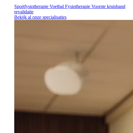
Sportfysiotherapie
Voetbal Fysiotherapie
Voorste kruisband
revalidatie
Bekijk al onze specialisaties