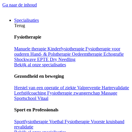
Ga naar de inhoud
Specialisaties
Terug
Fysiotherapie
Manuele therapie
Kinderfysiotherapie
Fysiotherapie voor
ouderen
Hand- & Polstherapie
Oedeemtherapie
Echografie
Shockwave
EPTE
Dry Needling
Bekijk al onze specialisaties
Gezondheid en beweging
Herstel van een operatie of ziekte
Valpreventie
Hartrevalidatie
Leefstijlcoaching
Fysiotherapie zwangerschap
Massage
Sportschool Vitaal
Sport en Professionals
Sportfysiotherapie
Voetbal Fysiotherapie
Voorste kruisband
revalidatie