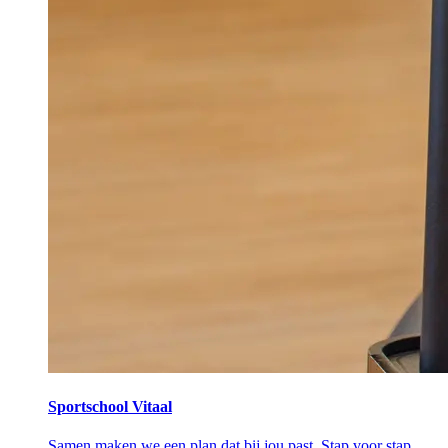
Sportschool Vitaal
Samen maken we een plan dat bij jou past. Stap voor stap