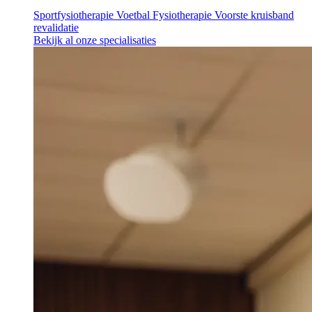
Sportfysiotherapie
Voetbal Fysiotherapie
Voorste kruisband
revalidatie
Bekijk al onze specialisaties