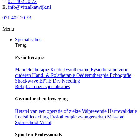
T.
071 402 20 73
E.
info@vitaalkatwijk.nl
071 402 20 73
Menu
Specialisaties
Terug
Fysiotherapie
Manuele therapie
Kinderfysiotherapie
Fysiotherapie voor
ouderen
Hand- & Polstherapie
Oedeemtherapie
Echografie
Shockwave
EPTE
Dry Needling
Bekijk al onze specialisaties
Gezondheid en beweging
Herstel van een operatie of ziekte
Valpreventie
Hartrevalidatie
Leefstijlcoaching
Fysiotherapie zwangerschap
Massage
Sportschool Vitaal
Sport en Professionals