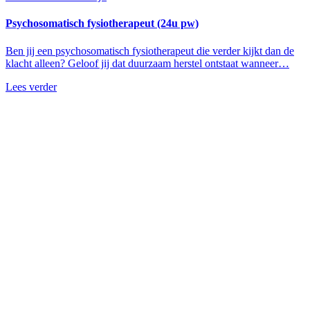
Psychosomatisch fysiotherapeut (24u pw)
Ben jij een psychosomatisch fysiotherapeut die verder kijkt dan de
klacht alleen? Geloof jij dat duurzaam herstel ontstaat wanneer…
Lees verder