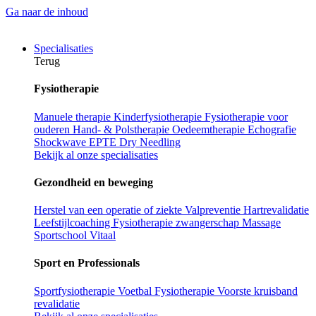
Ga naar de inhoud
Specialisaties
Terug
Fysiotherapie
Manuele therapie
Kinderfysiotherapie
Fysiotherapie voor
ouderen
Hand- & Polstherapie
Oedeemtherapie
Echografie
Shockwave
EPTE
Dry Needling
Bekijk al onze specialisaties
Gezondheid en beweging
Herstel van een operatie of ziekte
Valpreventie
Hartrevalidatie
Leefstijlcoaching
Fysiotherapie zwangerschap
Massage
Sportschool Vitaal
Sport en Professionals
Sportfysiotherapie
Voetbal Fysiotherapie
Voorste kruisband
revalidatie