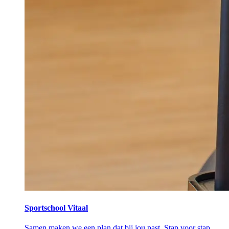
Sportschool Vitaal
Samen maken we een plan dat bij jou past. Stap voor stap