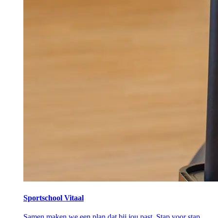
Sportschool Vitaal
Samen maken we een plan dat bij jou past. Stap voor stap