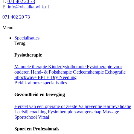
T.
071 402 20 73
E.
info@vitaalkatwijk.nl
071 402 20 73
Menu
Specialisaties
Terug
Fysiotherapie
Manuele therapie
Kinderfysiotherapie
Fysiotherapie voor
ouderen
Hand- & Polstherapie
Oedeemtherapie
Echografie
Shockwave
EPTE
Dry Needling
Bekijk al onze specialisaties
Gezondheid en beweging
Herstel van een operatie of ziekte
Valpreventie
Hartrevalidatie
Leefstijlcoaching
Fysiotherapie zwangerschap
Massage
Sportschool Vitaal
Sport en Professionals