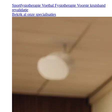
Sportfysiotherapie
Voetbal Fysiotherapie
Voorste kruisband
revalidatie
Bekijk al onze specialisaties