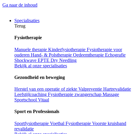
Ga naar de inhoud
Specialisaties
Terug
Fysiotherapie
Manuele therapie
Kinderfysiotherapie
Fysiotherapie voor
ouderen
Hand- & Polstherapie
Oedeemtherapie
Echografie
Shockwave
EPTE
Dry Needling
Bekijk al onze specialisaties
Gezondheid en beweging
Herstel van een operatie of ziekte
Valpreventie
Hartrevalidatie
Leefstijlcoaching
Fysiotherapie zwangerschap
Massage
Sportschool Vitaal
Sport en Professionals
Sportfysiotherapie
Voetbal Fysiotherapie
Voorste kruisband
revalidatie