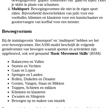
bewegingsvorm ‘glijden’ (onderdeel van ‘gaan en lopen’) kies
je skiën in plaats van schaatsen.
Multisport
: Bewegingsvormen die niet in de eigen sport
zitten. Bijvoorbeeld duwen/trekken van judo voor een
voetballer, klimmen en klauteren voor een kunstschaatser en
gooien/vangen van korfbal voor een turnster.
Beweegvormen
Bij de trainingsvorm ‘donorsport’ en ‘multisport’ hebben we het
over beweegvormen. Het ASM model beschrijft de volgende
grondvormen van bewegen waaruit sporten en activiteiten zijn
opgebouwd, ook wel genaamd
‘Basic Movement Skills
’ (BSM):
Balanceren en Vallen
Stoeien en Vechten
Gaan en Lopen
Springen en Landen
Rollen, Duikelen en Draaien
Gooien, Vangen, Slaan en Mikken
Trappen, Schieten en mikken
Klimmen en klauteren
Zwaaien en Slingeren
Bewegen op en maken van muziek