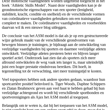
Deze motorische vaardigheden worden uitgebreid toegelicht in het
boek ‘Athletic Skills Model’. Naast deze vaardigheden kan je de
grondmotorische eigenschappen van een sporter (lenigheid,
stabiliteit, kracht, conditie en snelheid) en de verschillende vormen
van coördinatieve vaardigheden gebruiken om een trainingsplan
compleet te maken. De coördinatieve vaardigheden en voorbeelden
daarvan wil ik een nieuwe blog uitleggen.
De conclusie van het ASM model is dat als je op een gestructureerde
wijze gebruik maakt van de verschillende grondvormen van
bewegen binnen je trainingen, je bijdraagt aan de ontwikkeling van
veelzijdige vaardigheden bij sporters en daarmee veelzijdige atleten
ontwikkelt. Veelzijdige atleten presteren beter en blijven langer
sportief actief. Onderzoek laat zien dat als sporters zich meer
allround ontwikkelen de weg vaak iets langer is, maar uiteindelijk
juist een hoger prestatie eindniveau bereiken. Dit hoeft, in
tegenstelling tot de verwachting, niet meer trainingstijd te kosten.
Veel topsporters hebben ook andere sporten gedaan, waardoor hun
sportcarrière positief beïnvloed is. Tiger Woods, Daphne Schippers
en Zlatan Ibrahmovic geven aan veel baat te hebben gehad bij hun
veelzijdige achtergrond en wordt bij verschillende sportbonden en
sportverenigingen als Ajax het ASM model al toegepast.
Belangrijk om te weten is, dat bij het toepassen van het ASM model,
je niet verplicht bent om een andere sport erbij te doen, maar dat je