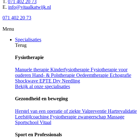
T.
071 402 20 73
E.
info@vitaalkatwijk.nl
071 402 20 73
Menu
Specialisaties
Terug
Fysiotherapie
Manuele therapie
Kinderfysiotherapie
Fysiotherapie voor
ouderen
Hand- & Polstherapie
Oedeemtherapie
Echografie
Shockwave
EPTE
Dry Needling
Bekijk al onze specialisaties
Gezondheid en beweging
Herstel van een operatie of ziekte
Valpreventie
Hartrevalidatie
Leefstijlcoaching
Fysiotherapie zwangerschap
Massage
Sportschool Vitaal
Sport en Professionals