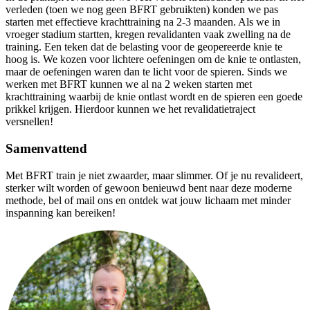
verleden (toen we nog geen BFRT gebruikten) konden we pas
starten met effectieve krachttraining na 2-3 maanden. Als we in
vroeger stadium startten, kregen revalidanten vaak zwelling na de
training. Een teken dat de belasting voor de geopereerde knie te
hoog is. We kozen voor lichtere oefeningen om de knie te ontlasten,
maar de oefeningen waren dan te licht voor de spieren. Sinds we
werken met BFRT kunnen we al na 2 weken starten met
krachttraining waarbij de knie ontlast wordt en de spieren een goede
prikkel krijgen. Hierdoor kunnen we het revalidatietraject
versnellen!
Samenvattend
Met BFRT train je niet zwaarder, maar slimmer. Of je nu revalideert,
sterker wilt worden of gewoon benieuwd bent naar deze moderne
methode, bel of mail ons en ontdek wat jouw lichaam met minder
inspanning kan bereiken!