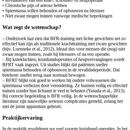
• Revalideren van een knie-, schouder- of heupoperatie
• Chronische pijn of artrose hebben
• Spiermassa willen behouden of opbouwen na blessure
• Niet zwaar mogen trainen vanwege medische beperkingen
Wat zegt de wetenschap?
– Onderzoek laat zien dat BFR-training met lichte gewichten net zo
effectief kan zijn als traditionele krachttraining met zware gewichten
(bijv. Loenneke et al., 2012). Ideaal dus voor mensen die (nog) niet
zwaar mogen trainen, zoals bij blessures of na een operatie.
– Bij knieklachten, kruisbandoperaties of heupvervangingen wordt
BFRT vaak ingezet. Uit studies blijkt dat patiënten sneller
spiermassa behouden of opbouwen in de revalidatieperiode. Dat
betekent: sneller terug naar normaal bewegen.
– BFRT blijkt ook goed te werken bij oudere volwassenen die
spiermassa verliezen door veroudering. Ze kunnen veilig en effectief
trainen zonder hun lichaam te veel te belasten (Yasuda et al., 2013).
Bij correcte begeleiding is BFR veilig. In de wetenschappelijke
literatuur zijn nauwelijks serieuze complicaties gemeld, zolang het
met de juiste apparatuur gebeurt.
Praktijkervaring
In de praktijk revalideren we veel voorste kruisband operaties. In het