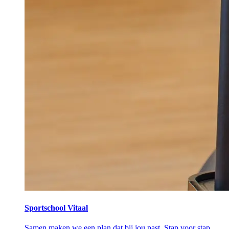
Sportschool Vitaal
Samen maken we een plan dat bij jou past. Stap voor stap