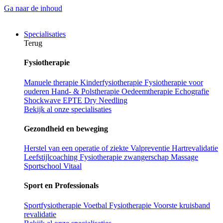
Ga naar de inhoud
Specialisaties
Terug
Fysiotherapie
Manuele therapie
Kinderfysiotherapie
Fysiotherapie voor
ouderen
Hand- & Polstherapie
Oedeemtherapie
Echografie
Shockwave
EPTE
Dry Needling
Bekijk al onze specialisaties
Gezondheid en beweging
Herstel van een operatie of ziekte
Valpreventie
Hartrevalidatie
Leefstijlcoaching
Fysiotherapie zwangerschap
Massage
Sportschool Vitaal
Sport en Professionals
Sportfysiotherapie
Voetbal Fysiotherapie
Voorste kruisband
revalidatie