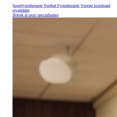
Sportfysiotherapie
Voetbal Fysiotherapie
Voorste kruisband
revalidatie
Bekijk al onze specialisaties