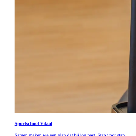
Sportschool Vitaal
Samen maken we een plan dat bij jou past. Stap voor stap