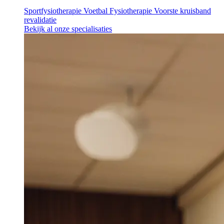
Sportfysiotherapie
Voetbal Fysiotherapie
Voorste kruisband
revalidatie
Bekijk al onze specialisaties