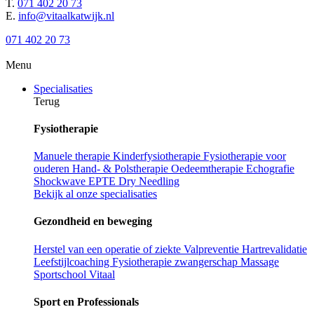
T.
071 402 20 73
E.
info@vitaalkatwijk.nl
071 402 20 73
Menu
Specialisaties
Terug
Fysiotherapie
Manuele therapie
Kinderfysiotherapie
Fysiotherapie voor
ouderen
Hand- & Polstherapie
Oedeemtherapie
Echografie
Shockwave
EPTE
Dry Needling
Bekijk al onze specialisaties
Gezondheid en beweging
Herstel van een operatie of ziekte
Valpreventie
Hartrevalidatie
Leefstijlcoaching
Fysiotherapie zwangerschap
Massage
Sportschool Vitaal
Sport en Professionals