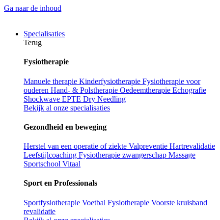
Ga naar de inhoud
Specialisaties
Terug
Fysiotherapie
Manuele therapie
Kinderfysiotherapie
Fysiotherapie voor
ouderen
Hand- & Polstherapie
Oedeemtherapie
Echografie
Shockwave
EPTE
Dry Needling
Bekijk al onze specialisaties
Gezondheid en beweging
Herstel van een operatie of ziekte
Valpreventie
Hartrevalidatie
Leefstijlcoaching
Fysiotherapie zwangerschap
Massage
Sportschool Vitaal
Sport en Professionals
Sportfysiotherapie
Voetbal Fysiotherapie
Voorste kruisband
revalidatie