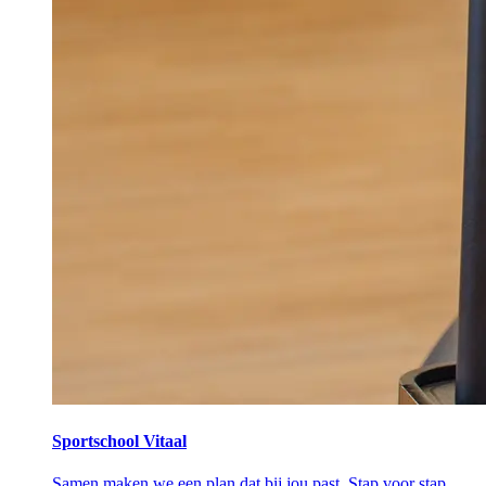
Sportschool Vitaal
Samen maken we een plan dat bij jou past. Stap voor stap