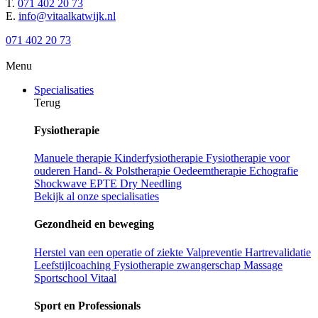
T.
071 402 20 73
E.
info@vitaalkatwijk.nl
071 402 20 73
Menu
Specialisaties
Terug
Fysiotherapie
Manuele therapie
Kinderfysiotherapie
Fysiotherapie voor
ouderen
Hand- & Polstherapie
Oedeemtherapie
Echografie
Shockwave
EPTE
Dry Needling
Bekijk al onze specialisaties
Gezondheid en beweging
Herstel van een operatie of ziekte
Valpreventie
Hartrevalidatie
Leefstijlcoaching
Fysiotherapie zwangerschap
Massage
Sportschool Vitaal
Sport en Professionals