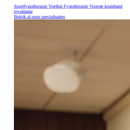
Sportfysiotherapie
Voetbal Fysiotherapie
Voorste kruisband
revalidatie
Bekijk al onze specialisaties