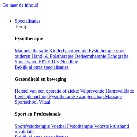
Ga naar de inhoud
Specialisaties
Terug
Fysiotherapie
Manuele therapie
Kinderfysiotherapie
Fysiotherapie voor
ouderen
Hand- & Polstherapie
Oedeemtherapie
Echografie
Shockwave
EPTE
Dry Needling
Bekijk al onze specialisaties
Gezondheid en beweging
Herstel van een operatie of ziekte
Valpreventie
Hartrevalidatie
Leefstijlcoaching
Fysiotherapie zwangerschap
Massage
Sportschool Vitaal
Sport en Professionals
Sportfysiotherapie
Voetbal Fysiotherapie
Voorste kruisband
revalidatie