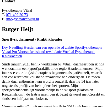
Contact
Fysiotherapie Vitaal
T.
071 402 20 73
E.
info@vitaalkatwijk.nl
Rutger Heijt
Sportfysiotherapeut / Praktijkhouder
Dry Needling
Herstel van een operatie of ziekte
Sportfysiotherapie
Vitaal Pro
Voorste kruisband revalidatie
Voetbal Fysiotherapie
Knieklachten
Sinds januari 2021 ben ik werkzaam bij Vitaal, daarnaast ben ik nog
werkzaam in een (sport)praktijk in de regio Haarlemmermeer. Mijn
interesse voor de fysiotherapie is begonnen als patiënt zelf, waar ik
een conservatieve kruisband revalidatie heb ondergaan. De reden
dat ik daar enthousiast van word is omdat ik daar nu 14 jaar later
nog steeds profijt van heb tijdens het sporten. Mijn
sportgeschiedenis ligt voornamelijk in de skisport (Slalom en
Reuzenslalom), de laatste jaren ben ik bezig geweest met Crossfit en
sinds een half jaar met boksen.
Vanwege mijn affiniteit met sport ben ik in 2018 ook begonnen met