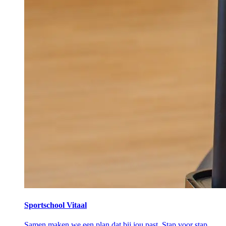
Sportschool Vitaal
Samen maken we een plan dat bij jou past. Stap voor stap