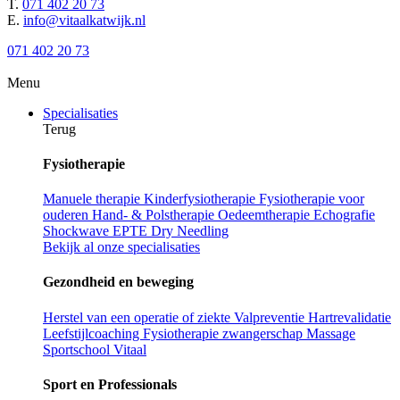
T.
071 402 20 73
E.
info@vitaalkatwijk.nl
071 402 20 73
Menu
Specialisaties
Terug
Fysiotherapie
Manuele therapie
Kinderfysiotherapie
Fysiotherapie voor
ouderen
Hand- & Polstherapie
Oedeemtherapie
Echografie
Shockwave
EPTE
Dry Needling
Bekijk al onze specialisaties
Gezondheid en beweging
Herstel van een operatie of ziekte
Valpreventie
Hartrevalidatie
Leefstijlcoaching
Fysiotherapie zwangerschap
Massage
Sportschool Vitaal
Sport en Professionals