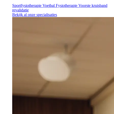
Sportfysiotherapie
Voetbal Fysiotherapie
Voorste kruisband
revalidatie
Bekijk al onze specialisaties