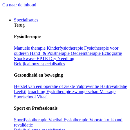
Ga naar de inhoud
Specialisaties
Terug
Fysiotherapie
Manuele therapie
Kinderfysiotherapie
Fysiotherapie voor
ouderen
Hand- & Polstherapie
Oedeemtherapie
Echografie
Shockwave
EPTE
Dry Needling
Bekijk al onze specialisaties
Gezondheid en beweging
Herstel van een operatie of ziekte
Valpreventie
Hartrevalidatie
Leefstijlcoaching
Fysiotherapie zwangerschap
Massage
Sportschool Vitaal
Sport en Professionals
Sportfysiotherapie
Voetbal Fysiotherapie
Voorste kruisband
revalidatie