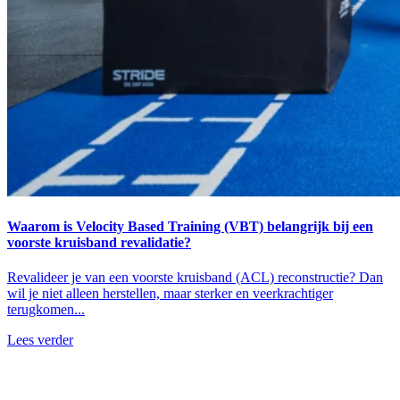
Waarom is Velocity Based Training (VBT) belangrijk bij een
voorste kruisband revalidatie?
Revalideer je van een voorste kruisband (ACL) reconstructie? Dan
wil je niet alleen herstellen, maar sterker en veerkrachtiger
terugkomen...
Lees verder