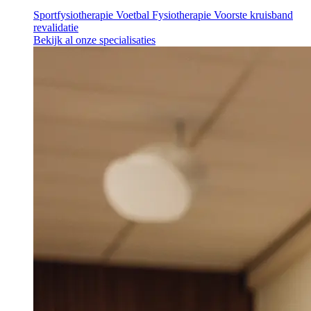
Sportfysiotherapie
Voetbal Fysiotherapie
Voorste kruisband
revalidatie
Bekijk al onze specialisaties