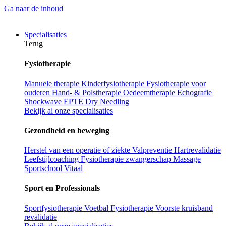
Ga naar de inhoud
Specialisaties
Terug
Fysiotherapie
Manuele therapie
Kinderfysiotherapie
Fysiotherapie voor
ouderen
Hand- & Polstherapie
Oedeemtherapie
Echografie
Shockwave
EPTE
Dry Needling
Bekijk al onze specialisaties
Gezondheid en beweging
Herstel van een operatie of ziekte
Valpreventie
Hartrevalidatie
Leefstijlcoaching
Fysiotherapie zwangerschap
Massage
Sportschool Vitaal
Sport en Professionals
Sportfysiotherapie
Voetbal Fysiotherapie
Voorste kruisband
revalidatie