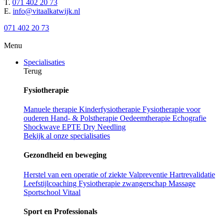
T.
071 402 20 73
E.
info@vitaalkatwijk.nl
071 402 20 73
Menu
Specialisaties
Terug
Fysiotherapie
Manuele therapie
Kinderfysiotherapie
Fysiotherapie voor
ouderen
Hand- & Polstherapie
Oedeemtherapie
Echografie
Shockwave
EPTE
Dry Needling
Bekijk al onze specialisaties
Gezondheid en beweging
Herstel van een operatie of ziekte
Valpreventie
Hartrevalidatie
Leefstijlcoaching
Fysiotherapie zwangerschap
Massage
Sportschool Vitaal
Sport en Professionals