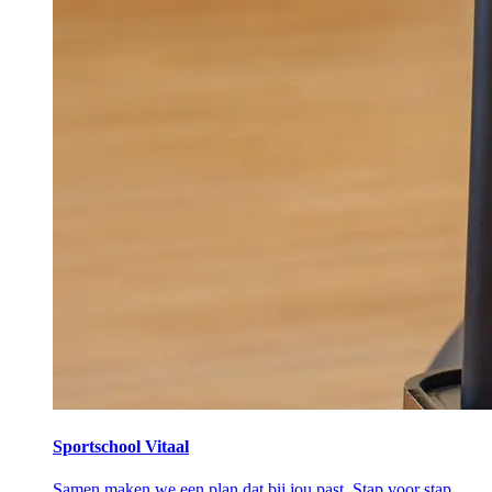
Sportschool Vitaal
Samen maken we een plan dat bij jou past. Stap voor stap