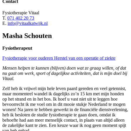
Contact
Fysiotherapie Vitaal
T.
071 402 20 73
E.
info@vitaalkatwijk.nl
Masha Schouten
Fysiotherapeut
Fysiotherapie voor ouderen
Herstel van een operatie of ziekte
Mensen helpen te kunnen (blijven) doen wat ze graag willen, of dat
nu
gaat om werk, sport of dagelijkse activiteiten, dat is mijn doel bij
Vitaal.
Zelf heb ik vrijwel mijn hele leven paard gereden en veel getennist,
maar momenteel wandel ik dagelijks zo’n 15 km met mijn honden
op het strand en in het bos. Ik hoef u vast niet uit te leggen hoe
bevoorrecht ik me voel om in dit mooie stukje Nederland te mogen
wonen! Na jaren te hebben gewerkt in de financiële dienstverlening,
heb ik besloten de studie fysiotherapie te gaan doen, omdat ik
behoefte had aan meer menselijk contact, in plaats van altijd alleen
de zakelijke kant te zien. Een keuze waar ik nog geen moment spijt
van heb gehad.