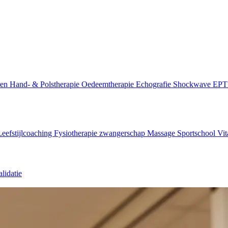
ren
Hand- & Polstherapie
Oedeemtherapie
Echografie
Shockwave
EP
Leefstijlcoaching
Fysiotherapie zwangerschap
Massage
Sportschool Vit
lidatie