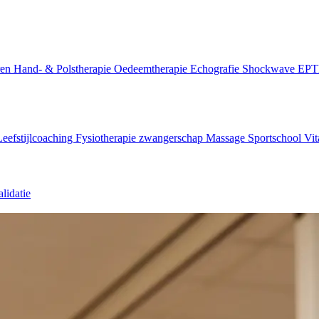
ren
Hand- & Polstherapie
Oedeemtherapie
Echografie
Shockwave
EP
Leefstijlcoaching
Fysiotherapie zwangerschap
Massage
Sportschool Vit
lidatie