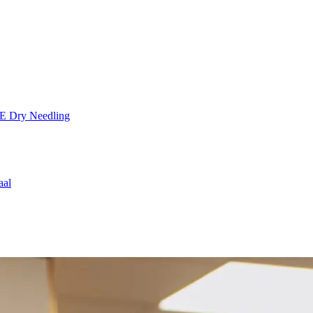
TE
Dry Needling
aal