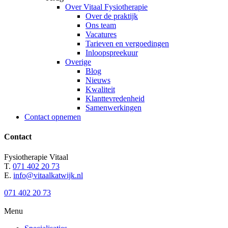
Over Vitaal Fysiotherapie
Over de praktijk
Ons team
Vacatures
Tarieven en vergoedingen
Inloopspreekuur
Overige
Blog
Nieuws
Kwaliteit
Klanttevredenheid
Samenwerkingen
Contact opnemen
Contact
Fysiotherapie Vitaal
T.
071 402 20 73
E.
info@vitaalkatwijk.nl
071 402 20 73
Menu