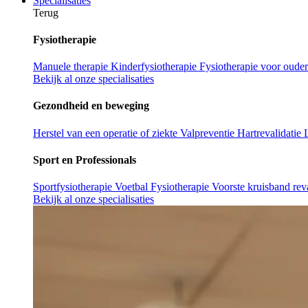
Specialisaties
Terug
Fysiotherapie
Manuele therapie
Kinderfysiotherapie
Fysiotherapie voor oude
Bekijk al onze specialisaties
Gezondheid en beweging
Herstel van een operatie of ziekte
Valpreventie
Hartrevalidatie
Sport en Professionals
Sportfysiotherapie
Voetbal Fysiotherapie
Voorste kruisband reva
Bekijk al onze specialisaties