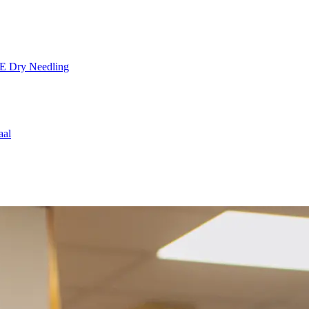
TE
Dry Needling
aal