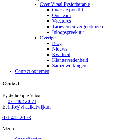
Over Vitaal Fysiotherapie
Over de praktijk
Ons team
Vacatures
Tarieven en vergoedingen
Inloopspreekuur
Overige
Blog
Nieuws
Kwaliteit
Klanttevredenheid
Samenwerkingen
Contact opnemen
Contact
Fysiotherapie Vitaal
T.
071 402 20 73
E.
info@vitaalkatwijk.nl
071 402 20 73
Menu