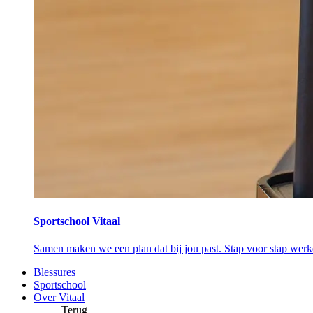
Sportschool Vitaal
Samen maken we een plan dat bij jou past. Stap voor stap wer
Blessures
Sportschool
Over Vitaal
Terug