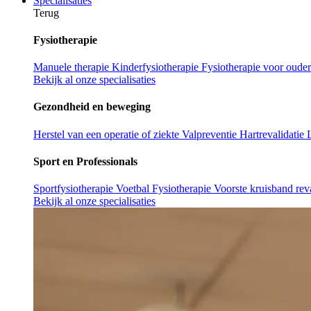
Specialisaties
Terug
Fysiotherapie
Manuele therapie
Kinderfysiotherapie
Fysiotherapie voor oude
Bekijk al onze specialisaties
Gezondheid en beweging
Herstel van een operatie of ziekte
Valpreventie
Hartrevalidatie
Sport en Professionals
Sportfysiotherapie
Voetbal Fysiotherapie
Voorste kruisband reva
Bekijk al onze specialisaties