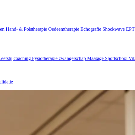
ren
Hand- & Polstherapie
Oedeemtherapie
Echografie
Shockwave
EP
Leefstijlcoaching
Fysiotherapie zwangerschap
Massage
Sportschool Vit
lidatie