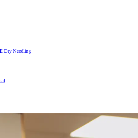
TE
Dry Needling
aal