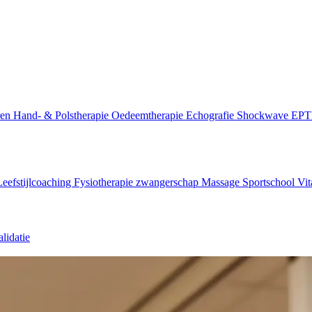
ren
Hand- & Polstherapie
Oedeemtherapie
Echografie
Shockwave
EP
Leefstijlcoaching
Fysiotherapie zwangerschap
Massage
Sportschool Vit
lidatie