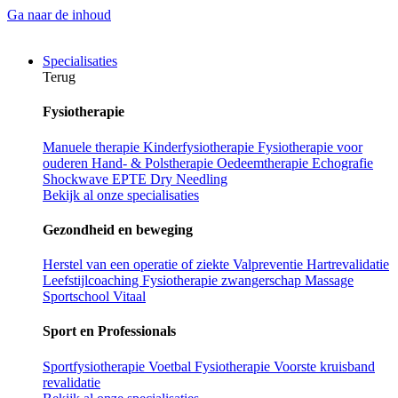
Ga naar de inhoud
Specialisaties
Terug
Fysiotherapie
Manuele therapie
Kinderfysiotherapie
Fysiotherapie voor
ouderen
Hand- & Polstherapie
Oedeemtherapie
Echografie
Shockwave
EPTE
Dry Needling
Bekijk al onze specialisaties
Gezondheid en beweging
Herstel van een operatie of ziekte
Valpreventie
Hartrevalidatie
Leefstijlcoaching
Fysiotherapie zwangerschap
Massage
Sportschool Vitaal
Sport en Professionals
Sportfysiotherapie
Voetbal Fysiotherapie
Voorste kruisband
revalidatie