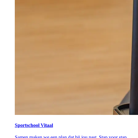
Sportschool Vitaal
Samen maken we een plan dat bij jou past. Stap voor stap