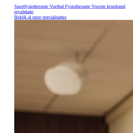
Sportfysiotherapie
Voetbal Fysiotherapie
Voorste kruisband
revalidatie
Bekijk al onze specialisaties