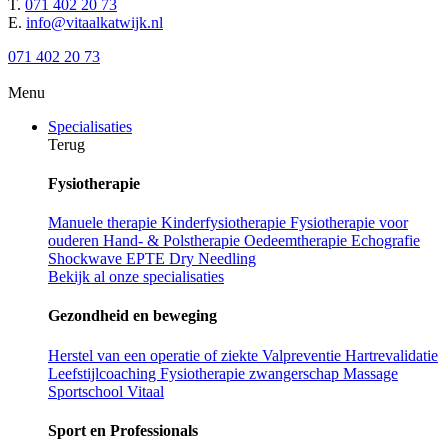
T.
071 402 20 73
E.
info@vitaalkatwijk.nl
071 402 20 73
Menu
Specialisaties
Terug
Fysiotherapie
Manuele therapie
Kinderfysiotherapie
Fysiotherapie voor
ouderen
Hand- & Polstherapie
Oedeemtherapie
Echografie
Shockwave
EPTE
Dry Needling
Bekijk al onze specialisaties
Gezondheid en beweging
Herstel van een operatie of ziekte
Valpreventie
Hartrevalidatie
Leefstijlcoaching
Fysiotherapie zwangerschap
Massage
Sportschool Vitaal
Sport en Professionals