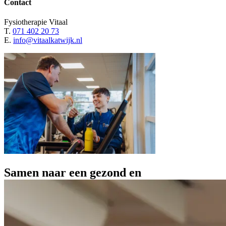
Contact
Fysiotherapie Vitaal
T.
071 402 20 73
E.
info@vitaalkatwijk.nl
Samen
naar
een
gezond
en