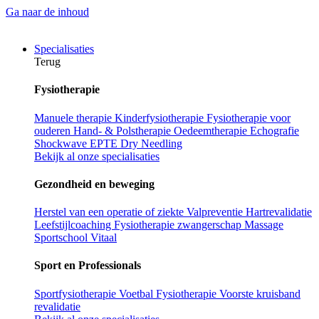
Ga naar de inhoud
Specialisaties
Terug
Fysiotherapie
Manuele therapie
Kinderfysiotherapie
Fysiotherapie voor
ouderen
Hand- & Polstherapie
Oedeemtherapie
Echografie
Shockwave
EPTE
Dry Needling
Bekijk al onze specialisaties
Gezondheid en beweging
Herstel van een operatie of ziekte
Valpreventie
Hartrevalidatie
Leefstijlcoaching
Fysiotherapie zwangerschap
Massage
Sportschool Vitaal
Sport en Professionals
Sportfysiotherapie
Voetbal Fysiotherapie
Voorste kruisband
revalidatie