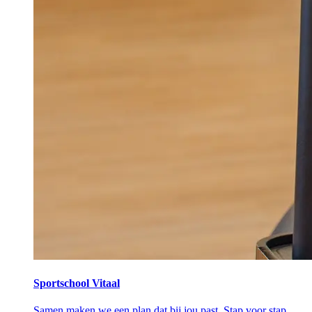
Sportschool Vitaal
Samen maken we een plan dat bij jou past. Stap voor stap