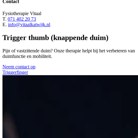
Contact
Fysiotherapie Vitaal
T.
071 402 20 73
E.
info@vitaalkatwijk.nl
Trigger thumb (knappende duim)
Pijn of vastzittende duim? Onze therapie helpt bij het verbeteren van
duimfunctie en mobiliteit.
Neem contact op
Triggerfinger