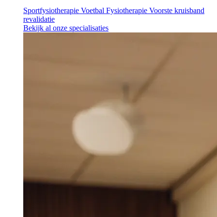
Sportfysiotherapie
Voetbal Fysiotherapie
Voorste kruisband
revalidatie
Bekijk al onze specialisaties