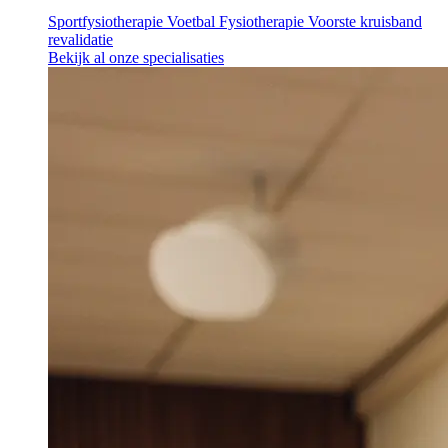
Sportfysiotherapie
Voetbal Fysiotherapie
Voorste kruisband
revalidatie
Bekijk al onze specialisaties