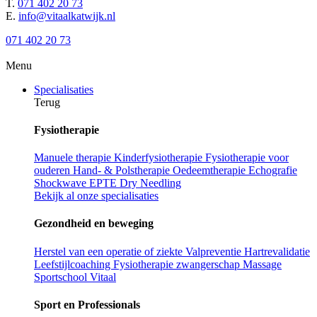
T.
071 402 20 73
E.
info@vitaalkatwijk.nl
071 402 20 73
Menu
Specialisaties
Terug
Fysiotherapie
Manuele therapie
Kinderfysiotherapie
Fysiotherapie voor
ouderen
Hand- & Polstherapie
Oedeemtherapie
Echografie
Shockwave
EPTE
Dry Needling
Bekijk al onze specialisaties
Gezondheid en beweging
Herstel van een operatie of ziekte
Valpreventie
Hartrevalidatie
Leefstijlcoaching
Fysiotherapie zwangerschap
Massage
Sportschool Vitaal
Sport en Professionals