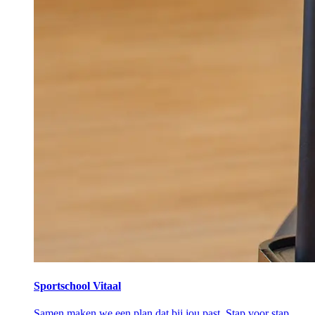
Sportschool Vitaal
Samen maken we een plan dat bij jou past. Stap voor stap