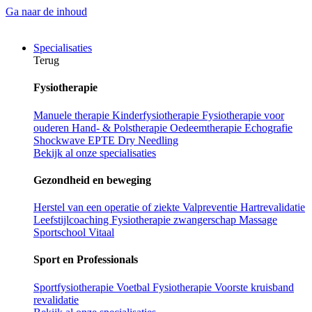
Ga naar de inhoud
Specialisaties
Terug
Fysiotherapie
Manuele therapie
Kinderfysiotherapie
Fysiotherapie voor
ouderen
Hand- & Polstherapie
Oedeemtherapie
Echografie
Shockwave
EPTE
Dry Needling
Bekijk al onze specialisaties
Gezondheid en beweging
Herstel van een operatie of ziekte
Valpreventie
Hartrevalidatie
Leefstijlcoaching
Fysiotherapie zwangerschap
Massage
Sportschool Vitaal
Sport en Professionals
Sportfysiotherapie
Voetbal Fysiotherapie
Voorste kruisband
revalidatie