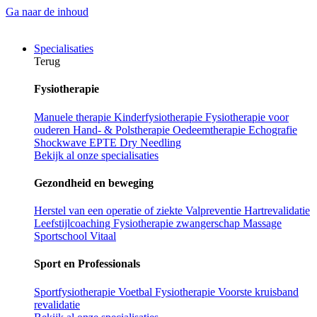
Ga naar de inhoud
Specialisaties
Terug
Fysiotherapie
Manuele therapie
Kinderfysiotherapie
Fysiotherapie voor
ouderen
Hand- & Polstherapie
Oedeemtherapie
Echografie
Shockwave
EPTE
Dry Needling
Bekijk al onze specialisaties
Gezondheid en beweging
Herstel van een operatie of ziekte
Valpreventie
Hartrevalidatie
Leefstijlcoaching
Fysiotherapie zwangerschap
Massage
Sportschool Vitaal
Sport en Professionals
Sportfysiotherapie
Voetbal Fysiotherapie
Voorste kruisband
revalidatie