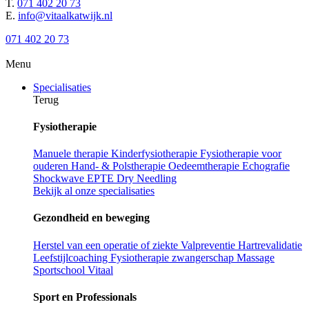
T.
071 402 20 73
E.
info@vitaalkatwijk.nl
071 402 20 73
Menu
Specialisaties
Terug
Fysiotherapie
Manuele therapie
Kinderfysiotherapie
Fysiotherapie voor
ouderen
Hand- & Polstherapie
Oedeemtherapie
Echografie
Shockwave
EPTE
Dry Needling
Bekijk al onze specialisaties
Gezondheid en beweging
Herstel van een operatie of ziekte
Valpreventie
Hartrevalidatie
Leefstijlcoaching
Fysiotherapie zwangerschap
Massage
Sportschool Vitaal
Sport en Professionals