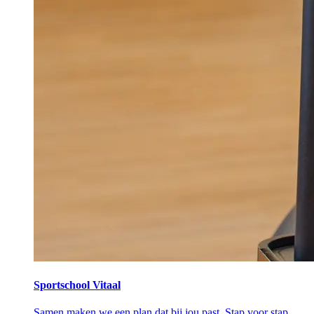
Sportschool Vitaal
Samen maken we een plan dat bij jou past. Stap voor stap