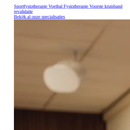
Sportfysiotherapie
Voetbal Fysiotherapie
Voorste kruisband
revalidatie
Bekijk al onze specialisaties