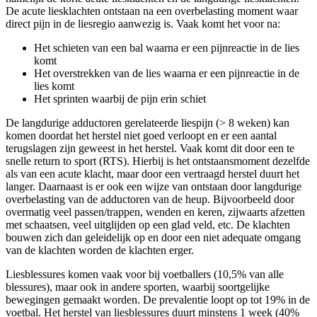
De acute liesklachten ontstaan na een overbelasting moment waar
direct pijn in de liesregio aanwezig is. Vaak komt het voor na:
Het schieten van een bal waarna er een pijnreactie in de lies
komt
Het overstrekken van de lies waarna er een pijnreactie in de
lies komt
Het sprinten waarbij de pijn erin schiet
De langdurige adductoren gerelateerde liespijn (> 8 weken) kan
komen doordat het herstel niet goed verloopt en er een aantal
terugslagen zijn geweest in het herstel. Vaak komt dit door een te
snelle return to sport (RTS). Hierbij is het ontstaansmoment dezelfde
als van een acute klacht, maar door een vertraagd herstel duurt het
langer. Daarnaast is er ook een wijze van ontstaan door langdurige
overbelasting van de adductoren van de heup. Bijvoorbeeld door
overmatig veel passen/trappen, wenden en keren, zijwaarts afzetten
met schaatsen, veel uitglijden op een glad veld, etc. De klachten
bouwen zich dan geleidelijk op en door een niet adequate omgang
van de klachten worden de klachten erger.
Liesblessures komen vaak voor bij voetballers (10,5% van alle
blessures), maar ook in andere sporten, waarbij soortgelijke
bewegingen gemaakt worden. De prevalentie loopt op tot 19% in de
voetbal. Het herstel van liesblessures duurt minstens 1 week (40%